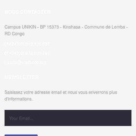
NOUS CONTACTER
Campus UNIKIN - BP 15373 - Kinshasa - Commune de Lemba -
RD Congo
+243(0) 812 195 627
+243(0) 972 601 761
info@eraift-rdc.org
NEWSLETTER
Saisissez votre adresse email et nous vous enverrons plus
d'informations.