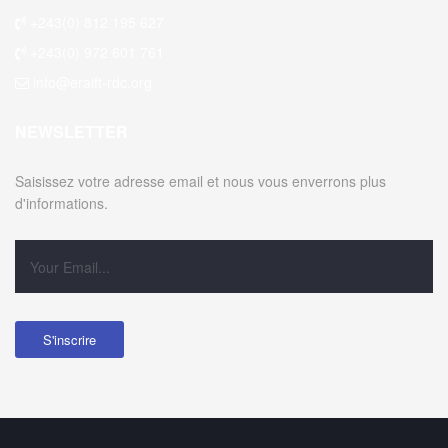
+243(0) 812 195 627
+243(0) 972 601 761
info@eraift-rdc.org
NEWSLETTER
Saisissez votre adresse email et nous vous enverrons plus
d'informations.