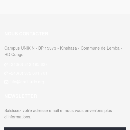
NOUS CONTACTER
Campus UNIKIN - BP 15373 - Kinshasa - Commune de Lemba -
RD Congo
+243(0) 812 195 627
+243(0) 972 601 761
info@eraift-rdc.org
NEWSLETTER
Saisissez votre adresse email et nous vous enverrons plus
d'informations.