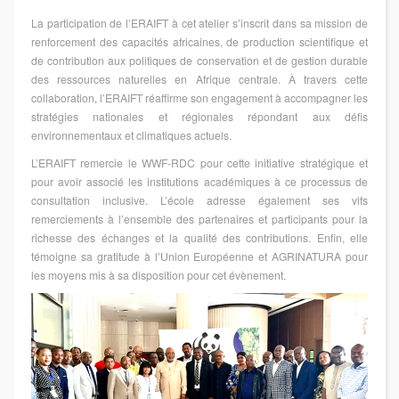
La participation de l’ERAIFT à cet atelier s’inscrit dans sa mission de
renforcement des capacités africaines, de production scientifique et
de contribution aux politiques de conservation et de gestion durable
des ressources naturelles en Afrique centrale. À travers cette
collaboration, l’ERAIFT réaffirme son engagement à accompagner les
stratégies nationales et régionales répondant aux défis
environnementaux et climatiques actuels.
L’ERAIFT remercie le WWF-RDC pour cette initiative stratégique et
pour avoir associé les institutions académiques à ce processus de
consultation inclusive. L’école adresse également ses vifs
remerciements à l’ensemble des partenaires et participants pour la
richesse des échanges et la qualité des contributions. Enfin, elle
témoigne sa gratitude à l’Union Européenne et AGRINATURA pour
les moyens mis à sa disposition pour cet évènement.