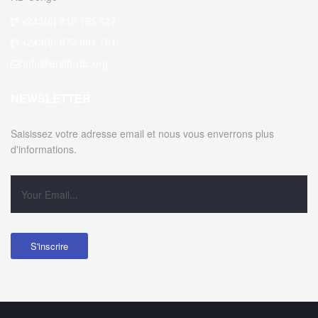
+243(0) 812 195 627
+243(0) 972 601 761
info@eraift-rdc.org
NEWSLETTER
Saisissez votre adresse email et nous vous enverrons plus
d'informations.