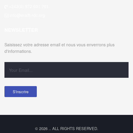
+243(0) 972 601 761
info@eraift-rdc.org
NEWSLETTER
Saisissez votre adresse email et nous vous enverrons plus
d'informations.
© 2026 .. ALL RIGHTS RESERVED.