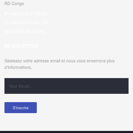
RD Congo
+243(0) 812 195 627
+243(0) 972 601 761
info@eraift-rdc.org
NEWSLETTER
Saisissez votre adresse email et nous vous enverrons plus
d'informations.