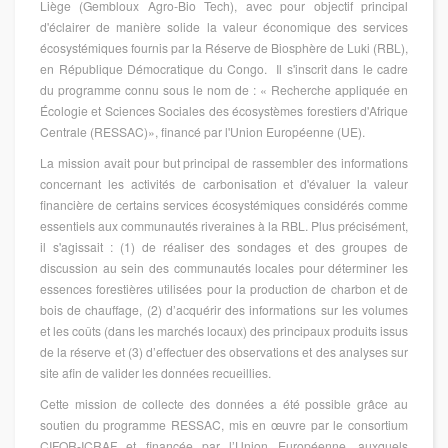
Liège (Gembloux Agro-Bio Tech), avec pour objectif principal
d'éclairer de manière solide la valeur économique des services
écosystémiques fournis par la Réserve de Biosphère de Luki (RBL),
en République Démocratique du Congo. Il s'inscrit dans le cadre
du programme connu sous le nom de : « Recherche appliquée en
Écologie et Sciences Sociales des écosystèmes forestiers d'Afrique
Centrale (RESSAC)», financé par l'Union Européenne (UE).
La mission avait pour but principal de rassembler des informations
concernant les activités de carbonisation et d'évaluer la valeur
financière de certains services écosystémiques considérés comme
essentiels aux communautés riveraines à la RBL. Plus précisément,
il s'agissait : (1) de réaliser des sondages et des groupes de
discussion au sein des communautés locales pour déterminer les
essences forestières utilisées pour la production de charbon et de
bois de chauffage, (2) d’acquérir des informations sur les volumes
et les coûts (dans les marchés locaux) des principaux produits issus
de la réserve et (3) d’effectuer des observations et des analyses sur
site afin de valider les données recueillies.
Cette mission de collecte des données a été possible grâce au
soutien du programme RESSAC, mis en œuvre par le consortium
CIFOR-ICRAF et financée par l’Union Européenne, auxquels