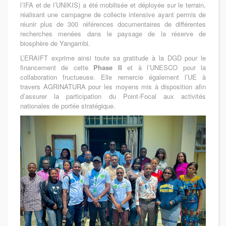
l’IFA et de l’UNIKIS) a été mobilisée et déployée sur le terrain,
réalisant une campagne de collecte intensive ayant permis de
réunir plus de 300 références documentaires de différentes
recherches menées dans le paysage de la réserve de
biosphère de Yangambi.
L’ERAIFT exprime ainsi toute sa gratitude à la DGD pour le
financement de cette
Phase II
et à l’UNESCO pour la
collaboration fructueuse. Elle remercie également l’UE à
travers AGRINATURA pour les moyens mis à disposition afin
d’assurer la participation du Point-Focal aux activités
nationales de portée stratégique.