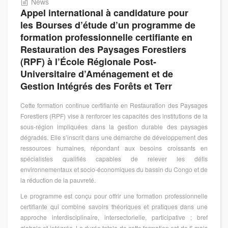
News
Appel international à candidature pour
les Bourses d’étude d’un programme de
formation professionnelle certifiante en
Restauration des Paysages Forestiers
(RPF) à l’École Régionale Post-
Universitaire d’Aménagement et de
Gestion Intégrés des Forêts et Terr
Cette formation continue certifiante en Restauration des Paysages
Forestiers (RPF) vise à renforcer les capacités des institutions de la
sous-région impliquées dans la gestion durable des paysages
dégradés. Elle s’inscrit dans une démarche de développement des
ressources humaines, répondant aux besoins croissants en
spécialistes qualifiés capables de relever les défis
environnementaux et socio-économiques du bassin du Congo et de
la réduction de la pauvreté.
Le programme est conçu pour offrir une formation professionnelle
certifiante qui combine savoirs théoriques et pratiques dans une
approche interdisciplinaire, intersectorielle, participative ; bref
globale et intégrée. La durée totale de cette formation est de 6 mois