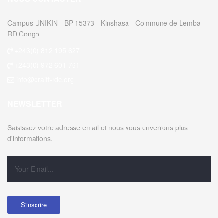
Campus UNIKIN - BP 15373 - Kinshasa - Commune de Lemba -
RD Congo
+243(0) 812 195 627
+243(0) 972 601 761
info@eraift-rdc.org
NEWSLETTER
Saisissez votre adresse email et nous vous enverrons plus
d'informations.